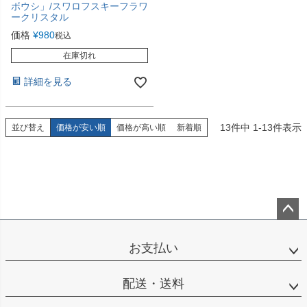
ボウシ」/スワロフスキーフラワ
ークリスタル
価格
¥
980
税込
在庫切れ
詳細を見る
13
件中
1
-
13
件表示
並び替え
価格が安い順
価格が高い順
新着順
ペー
ジト
お支払い
ップ
へ
配送・送料