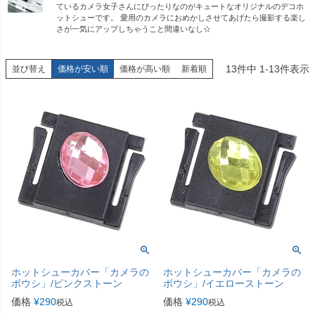
ているカメラ女子さんにぴったりなのがキュートなオリジナルのデコホ
ットシューです。 愛用のカメラにおめかしさせてあげたら撮影する楽し
さが一気にアップしちゃうこと間違いなし☆
13
件中
1
-
13
件表示
並び替え
価格が安い順
価格が高い順
新着順
ホットシューカバー「カメラの
ホットシューカバー「カメラの
ボウシ」/ピンクストーン
ボウシ」/イエローストーン
価格
¥
290
価格
¥
290
税込
税込