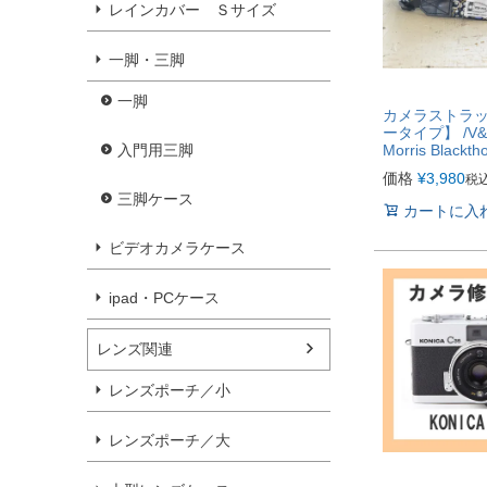
レインカバー Ｓサイズ
一脚・三脚
一脚
カメラストラ
ータイプ】 /V&A 
入門用三脚
Morris Blackth
価格
¥
3,980
税
三脚ケース
カートに入
ビデオカメラケース
ipad・PCケース
レンズ関連
レンズポーチ／小
レンズポーチ／大