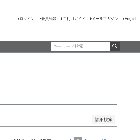
JANコード
ログイン
会員登録
ご利用ガイド
メールマガジン
English
売
品のみを表示
登録順
価格が安い順
価格が高い順
順
レビュー順
キーワードヒット順
詳細検索