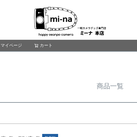
商品番号/
〜
バンドル販
限定
再入荷
翌日発送
マイページ
カート
検索
予約商品
し
S
M
22.5cm
23.0cm
予約商
並び順
ブルー
イエロー
新着順
優先度
商品一覧
検索