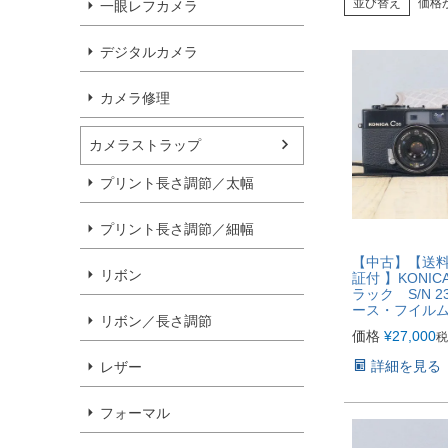
並び替え
価格
一眼レフカメラ
デジタルカメラ
カメラ修理
カメラストラップ
プリント長さ調節／太幅
プリント長さ調節／細幅
【中古】【送
リボン
証付 】KONIC
ラック S/N 2
ース・フイル
リボン／長さ調節
価格
¥
27,000
税
詳細を見る
レザー
フォーマル