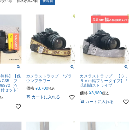
が安い順
価格が高い順
新着順
料無料】【保
カメラストラップ /ブラ
カメラストラップ 【３．
A C35 ブ
ウンフラワー
５ｃｍ幅フリータイプ】 /
36972（ケ
花刺繍ストライプ
価格
¥
3,700
税込
ム付セット）
価格
¥
3,980
税込
カートに入れる
込
カートに入れる