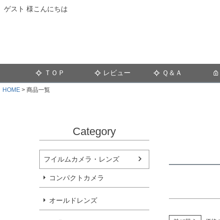
価格
ゲスト 様こんにちは
商品タグ
セール
ＴＯＰ
レビュー
Ｑ＆Ａ
サイズ
指定な
HOME
商品一覧
カラー
レッド
Category
フイルムカメラ・レンズ
コンパクトカメラ
オールドレンズ