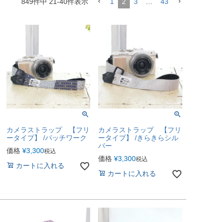
849
件中
21
-
40
件表示
1
2
3
…
43
カメラストラップ 【フリ
カメラストラップ 【フリ
ータイプ】 /パッチワーク
ータイプ】 /きらきらシル
バー
価格
¥
3,300
税込
価格
¥
3,300
税込
カートに入れる
カートに入れる