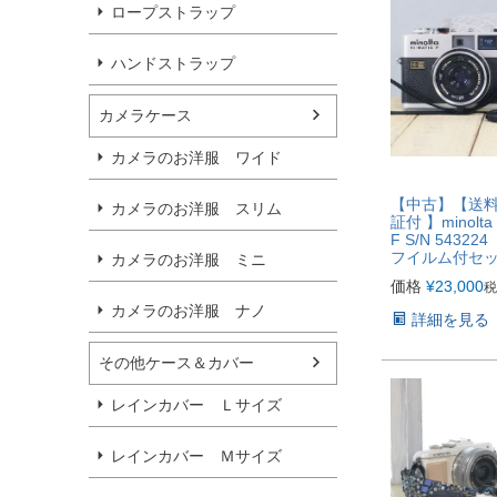
ロープストラップ
ハンドストラップ
カメラケース
カメラのお洋服 ワイド
【中古】【送
カメラのお洋服 スリム
証付 】minolta 
F S/N 5432
フイルム付セ
カメラのお洋服 ミニ
価格
¥
23,000
税
カメラのお洋服 ナノ
詳細を見る
その他ケース＆カバー
レインカバー Ｌサイズ
レインカバー Ｍサイズ