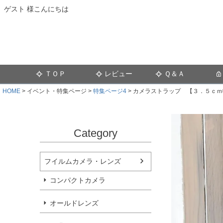
ゲスト 様こんにちは
ＴＯＰ
レビュー
Ｑ＆Ａ
HOME
イベント・特集ページ
特集ページ4
カメラストラップ 【３．５ｃｍ幅フリー
Category
フイルムカメラ・レンズ
コンパクトカメラ
オールドレンズ