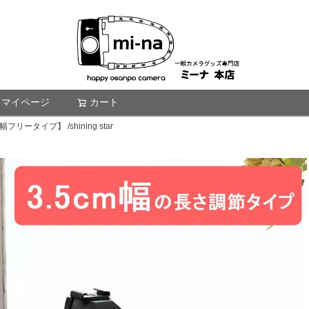
マイページ
カート
検索
タイプ】 /shining star