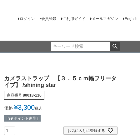
ログイン
会員登録
ご利用ガイド
メールマガジン
English
カメラストラップ 【３．５ｃｍ幅フリータ
イプ】 /shining star
商品番号
80018-116
¥
3,300
価格
税込
[
99
ポイント進呈 ]
お気に入りに登録する