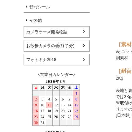
転写シール
その他
カメラケース開発物語
［素材
お散歩カメラの会(終了分)
表:コッ
副素材
フォトキナ2018
［耐荷
<営業日カレンダー>
2Kg
表地と
では3K
※取付け
ります
[日本製] 