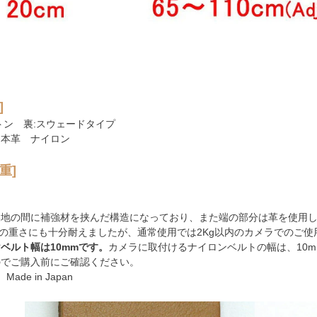
]
トン 裏:スウェードタイプ
 本革 ナイロン
重]
裏地の間に補強材を挟んだ構造になっており、また端の部分は革を使用
gの重さにも十分耐えましたが、通常使用では2Kg以内のカメラでのご
ベルト幅は10mmです。
カメラに取付けるナイロンベルトの幅は、10
のでご購入前にご確認ください。
Made in Japan