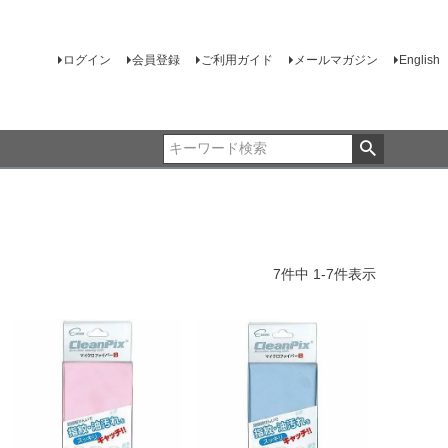
ログイン
会員登録
ご利用ガイド
メールマガジン
English
7
件中
1
-
7
件表示