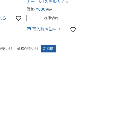
ナー /パステルカメラ
価格
¥
880
税込
れる
在庫切れ
再入荷お知らせ
が安い順
価格が高い順
新着順