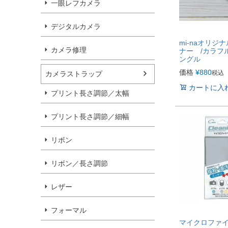
一眼レフカメラ
デジタルカメラ
mi-naオリジ
カメラ修理
ナー /カラフ
ングル
価格
¥
880
税込
カメラストラップ
カートに入
プリント長さ調節／太幅
プリント長さ調節／細幅
リボン
リボン／長さ調節
レザー
フォーマル
マイクロファイ