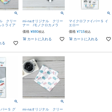
ナル クリー
mi-naオリジナル クリー
マイクロファイバーＳ イ
ルトライア
ナー /モノクロカメラ
エロー
価格
¥
880
価格
¥
715
税込
税込
カートに入れる
カートに入れる
れる
バーＳ グ
mi-naオリジナル クリー