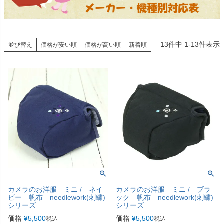
13
件中
1
-
13
件表示
並び替え
価格が安い順
価格が高い順
新着順
カメラのお洋服 ミニ / ネイ
カメラのお洋服 ミニ / ブラ
ビー 帆布 needlework(刺繍)
ック 帆布 needlework(刺繍)
シリーズ
シリーズ
価格
¥
5,500
価格
¥
5,500
税込
税込