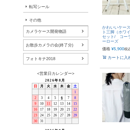
転写シール
その他
かわいいケー
カメラケース開発物語
ト三脚（ホワ
セット/ コー
ーローズ
お散歩カメラの会(終了分)
価格
¥
5,900
税
カートに入
フォトキナ2018
<営業日カレンダー>