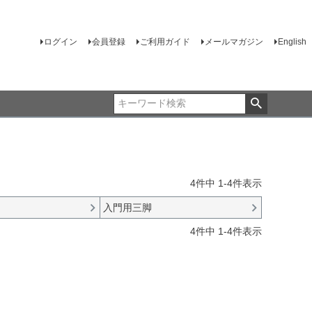
ログイン
会員登録
ご利用ガイド
メールマガジン
English
4
件中
1
-
4
件表示
入門用三脚
4
件中
1
-
4
件表示