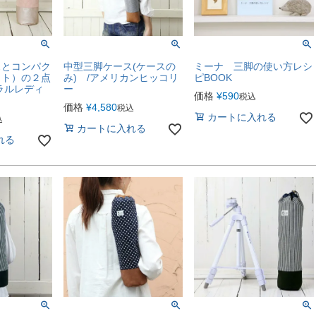
スとコンパク
中型三脚ケース(ケースの
ミーナ 三脚の使い方レシ
イト）の２点
み) /アメリカンヒッコリ
ピBOOK
ラルレディ
ー
価格
¥
590
税込
価格
¥
4,580
税込
カートに入れる
込
カートに入れる
れる