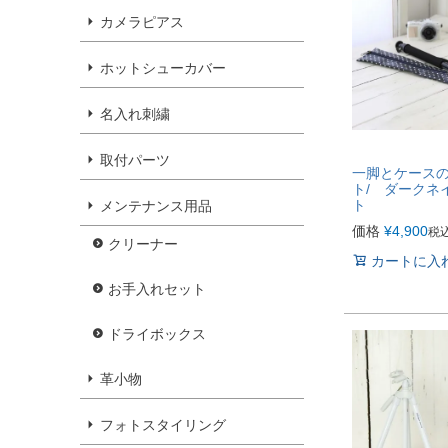
カメラピアス
ホットシューカバー
名入れ刺繍
取付パーツ
一脚とケースの
ト/ ダークネ
ト
メンテナンス用品
価格
¥
4,900
税
クリーナー
カートに入
お手入れセット
ドライボックス
革小物
フォトスタイリング