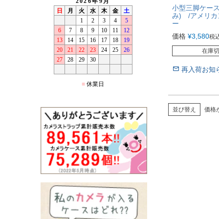
小型三脚ケース
み) /アメリ
ー
価格
¥
3,580
税
在庫
再入荷お知
並び替え
価格