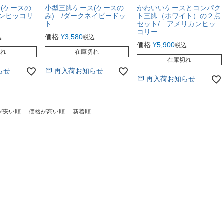
(ケースの
小型三脚ケース(ケースの
かわいいケースとコンパク
カンヒッコリ
み) /ダークネイビードッ
ト三脚（ホワイト）の２点
ト
セット/ アメリカンヒッ
コリー
価格
¥
3,580
込
税込
価格
¥
5,900
税込
切れ
在庫切れ
在庫切れ
らせ
再入荷お知らせ
再入荷お知らせ
が安い順
価格が高い順
新着順