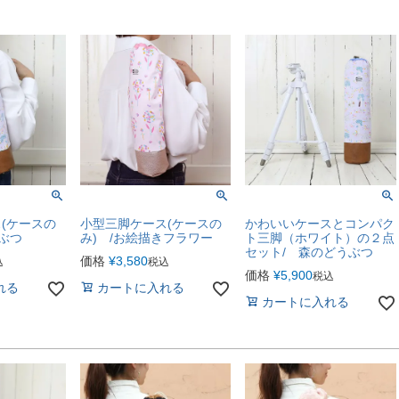
(ケースの
小型三脚ケース(ケースの
かわいいケースとコンパク
うぶつ
み) /お絵描きフラワー
ト三脚（ホワイト）の２点
セット/ 森のどうぶつ
価格
¥
3,580
込
税込
価格
¥
5,900
税込
れる
カートに入れる
カートに入れる