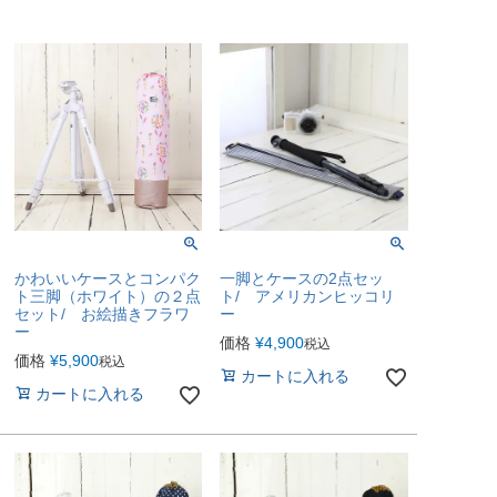
かわいいケースとコンパク
一脚とケースの2点セッ
ト三脚（ホワイト）の２点
ト/ アメリカンヒッコリ
セット/ お絵描きフラワ
ー
ー
価格
¥
4,900
税込
価格
¥
5,900
税込
カートに入れる
カートに入れる