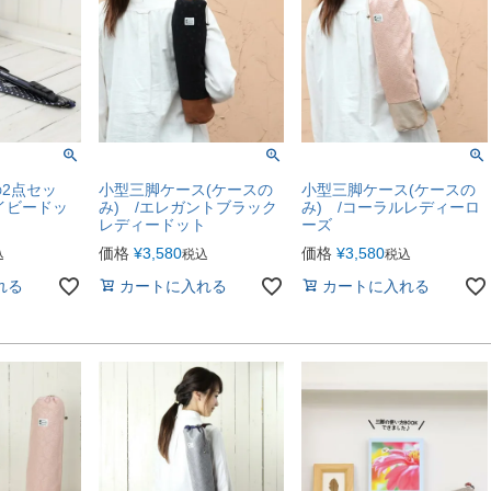
2点セッ
小型三脚ケース(ケースの
小型三脚ケース(ケースの
イビードッ
み) /エレガントブラック
み) /コーラルレディーロ
レディードット
ーズ
価格
¥
3,580
価格
¥
3,580
込
税込
税込
れる
カートに入れる
カートに入れる