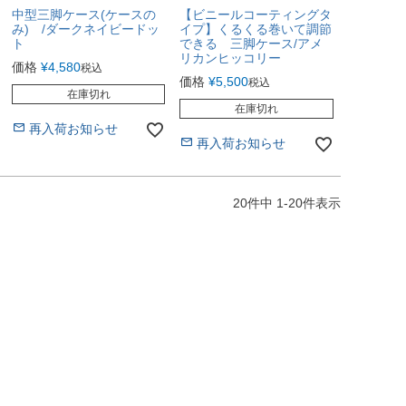
中型三脚ケース(ケースの
【ビニールコーティングタ
み) /ダークネイビードッ
イプ】くるくる巻いて調節
ト
できる 三脚ケース/アメ
リカンヒッコリー
価格
¥
4,580
税込
価格
¥
5,500
税込
在庫切れ
在庫切れ
再入荷お知らせ
再入荷お知らせ
20
件中
1
-
20
件表示