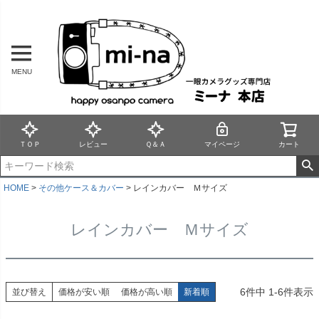
MENU
ＴＯＰ
レビュー
Ｑ＆Ａ
マイページ
カート
HOME
その他ケース＆カバー
レインカバー Ｍサイズ
レインカバー Ｍサイズ
6
件中
1
-
6
件表示
並び替え
価格が安い順
価格が高い順
新着順