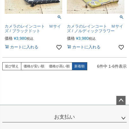
カメラのレインコート Ｍサイ
カメラのレインコート Ｍサイ
ズ / ブラックドット
ズ / ノルディックフラワー
価格
¥
3,980
価格
¥
3,980
税込
税込
カートに入れる
カートに入れる
6
件中
1
-
6
件表示
並び替え
価格が安い順
価格が高い順
新着順
ペー
ジト
お支払い
ップ
へ