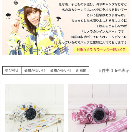
5
件中
1
-
5
件表示
並び替え
価格が安い順
価格が高い順
新着順