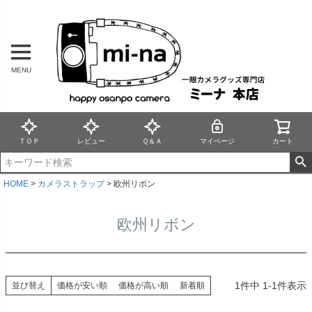
MENU
ＴＯＰ
レビュー
Ｑ＆Ａ
マイページ
カート
HOME
カメラストラップ
欧州リボン
欧州リボン
1
件中
1
-
1
件表示
並び替え
価格が安い順
価格が高い順
新着順