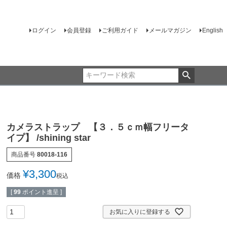
ログイン
会員登録
ご利用ガイド
メールマガジン
English
カメラストラップ 【３．５ｃｍ幅フリータ
イプ】 /shining star
商品番号
80018-116
¥
3,300
価格
税込
[
99
ポイント進呈 ]
お気に入りに登録する