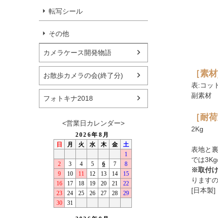
転写シール
その他
カメラケース開発物語
［素材
お散歩カメラの会(終了分)
表:コッ
副素材
フォトキナ2018
［耐荷
<営業日カレンダー>
2Kg
表地と
では3K
※取付け
ります
[日本製] 