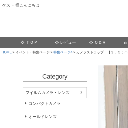
ゲスト 様こんにちは
ＴＯＰ
レビュー
Ｑ＆Ａ
HOME
イベント・特集ページ
特集ページ4
カメラストラップ 【３．５ｃｍ幅フリー
Category
フイルムカメラ・レンズ
コンパクトカメラ
オールドレンズ