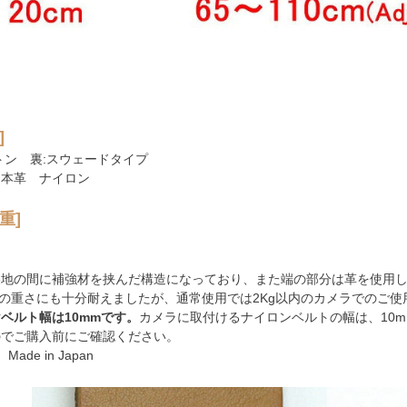
]
トン 裏:スウェードタイプ
 本革 ナイロン
重]
裏地の間に補強材を挟んだ構造になっており、また端の部分は革を使用
gの重さにも十分耐えましたが、通常使用では2Kg以内のカメラでのご
ベルト幅は10mmです。
カメラに取付けるナイロンベルトの幅は、10
のでご購入前にご確認ください。
Made in Japan