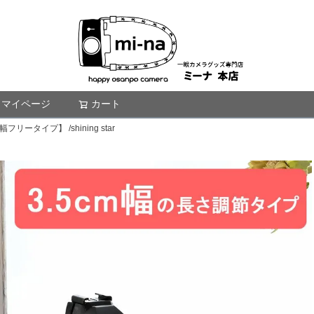
マイページ
カート
検索
タイプ】 /shining star