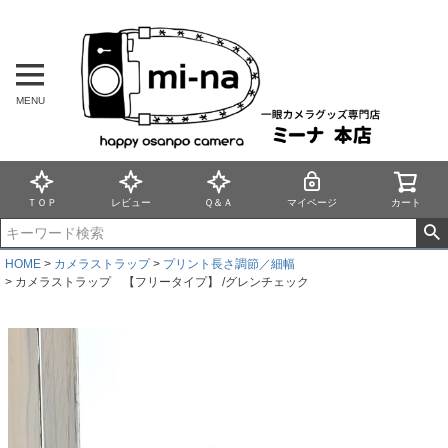
MENU
ＴＯＰ
レビュー
Ｑ＆Ａ
マイページ
カート
HOME
カメラストラップ
プリント長さ調節／細幅
カメラストラップ 【フリータイプ】 /グレンチェック