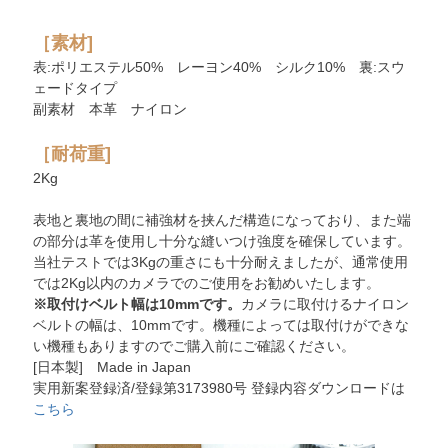
［素材]
表:ポリエステル50% レーヨン40% シルク10% 裏:スウ
ェードタイプ
副素材 本革 ナイロン
［耐荷重]
2Kg
表地と裏地の間に補強材を挟んだ構造になっており、また端
の部分は革を使用し十分な縫いつけ強度を確保しています。
当社テストでは3Kgの重さにも十分耐えましたが、通常使用
では2Kg以内のカメラでのご使用をお勧めいたします。
※取付けベルト幅は10mmです。
カメラに取付けるナイロン
ベルトの幅は、10mmです。機種によっては取付けができな
い機種もありますのでご購入前にご確認ください。
[日本製] Made in Japan
実用新案登録済/登録第3173980号 登録内容ダウンロードは
こちら