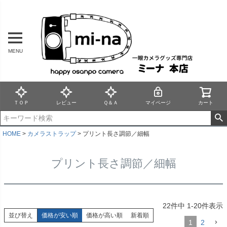
MENU
ＴＯＰ
レビュー
Ｑ＆Ａ
マイページ
カート
HOME
カメラストラップ
プリント長さ調節／細幅
プリント長さ調節／細幅
22
件中
1
-
20
件表示
並び替え
価格が安い順
価格が高い順
新着順
1
2