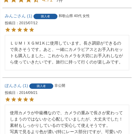
7
みんご
1
和歌山県
40代
女性
購入者
投稿日
2015/07/12
ＬＵＭＩＸＧＭ1Ｋに使用しています。長さ調節ができるの
で良さそうです。あと、一緒にカメラピアスとお手入れセッ
トも購入しました。これからカメラを大切にお手入れしなが
ら使っていきたいです。旅行に持って行くのが楽しみです。
ぽん
1
非公開
購入者
投稿日
2014/09/21
使用カメラが中級機なので、カメラの重みで長さが変わって
しまうのではないかと心配していましたが、大丈夫でした！

素材もしっかりしているので安心して使えそうです。

写真で見るより色が濃い(特にレース部分)ですが、可愛いの