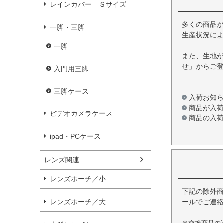
レインカバー Ｓサイズ
多くの商品
一脚・三脚
生産状況によ
一脚
また、生地
せ」からご
入門用三脚
三脚ケース
入荷お知
商品が入
ビデオカメラケース
商品の入
ipad・PCケース
レンズ関連
レンズポーチ／小
下記の除外
レンズポーチ／大
ールでご連
※交換商品の