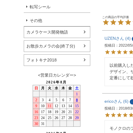
転写シール
その他
カメラケース開発物語
UZEN
4
投稿日
2022/05
お散歩カメラの会(終了分)
フォトキナ2018
以前購入し
デザイン、
<営業日カレンダー>
定番にして
erico
6
投稿日
2018/03
モノクロの