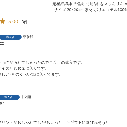
超極細繊維で指紋・油汚れをスッキリキ
サイズ:20×20cm 素材:ポリエステル100
5.00
3
東京都
購入者
/22
たものが汚れてしまったので二度目の購入です。

サイズともお気に入りです。

欲しい♪そのくらい気に入ってます。
非公開
購入者
/07
プリントがおしゃれでした!ちょっとしたギフトに喜ばれそう!