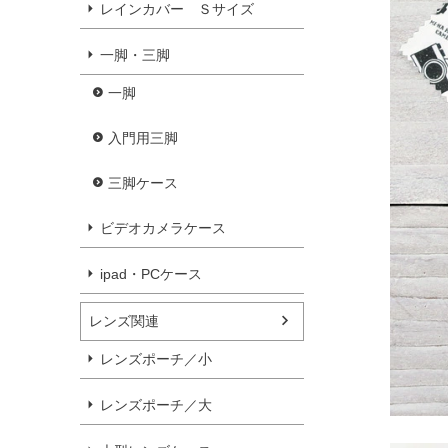
レインカバー Ｓサイズ
一脚・三脚
一脚
入門用三脚
三脚ケース
ビデオカメラケース
ipad・PCケース
レンズ関連
レンズポーチ／小
レンズポーチ／大