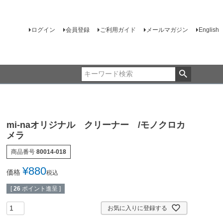
ログイン
会員登録
ご利用ガイド
メールマガジン
English
mi-naオリジナル クリーナー /モノクロカ
メラ
商品番号
80014-018
¥
880
価格
税込
[
26
ポイント進呈 ]
お気に入りに登録する