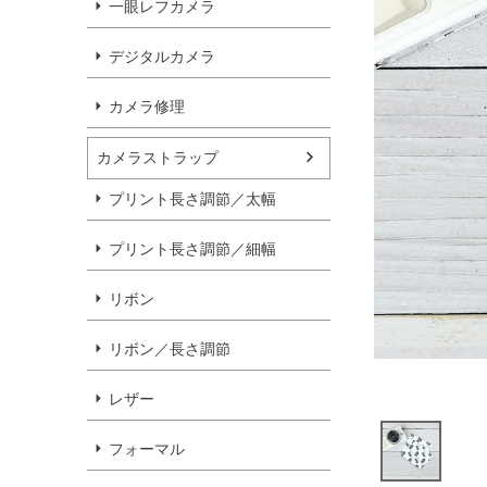
一眼レフカメラ
デジタルカメラ
カメラ修理
カメラストラップ
プリント長さ調節／太幅
プリント長さ調節／細幅
リボン
リボン／長さ調節
レザー
フォーマル