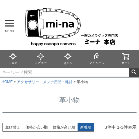
MENU
ＴＯＰ
レビュー
Ｑ＆Ａ
マイページ
カート
HOME
アクセサリー・メンテ用品・雑貨
革小物
革小物
3
件中
1
-
3
件表示
並び替え
価格が安い順
価格が高い順
新着順