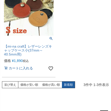
【mi-na craft】レザーレンズキ
ャップケース小(37mm～
40.5mm用)
価格
¥
1,890
税込
カートに入れる
3
件中
1
-
3
件表示
並び替え
価格が安い順
価格が高い順
新着順