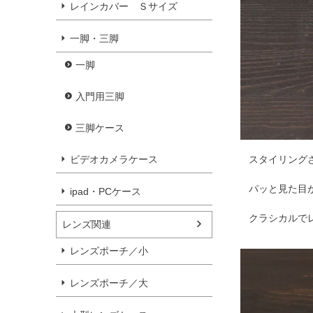
レインカバー Ｓサイズ
一脚・三脚
一脚
入門用三脚
三脚ケース
ビデオカメラケース
スタイリング
パッと見た目
ipad・PCケース
クラシカルで
レンズ関連
レンズポーチ／小
レンズポーチ／大