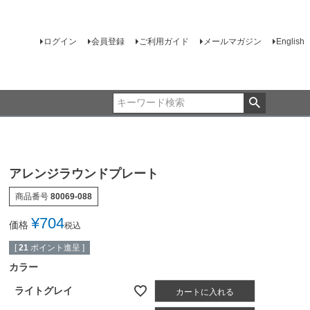
ログイン
会員登録
ご利用ガイド
メールマガジン
English
アレンジラウンドプレート
商品番号
80069-088
¥
704
価格
税込
[
21
ポイント進呈 ]
カラー
ライトグレイ
カートに入れる