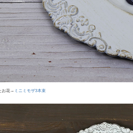
たお花→
ミニミモザ3本束