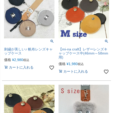
刺繍が美しい♪ 帆布レンズキャ
【mi-na craft】レザーレンズキ
ップケース
ャップケース中(46mm～58mm
用)
価格
¥
2,980
税込
価格
¥
1,980
税込
カートに入れる
カートに入れる