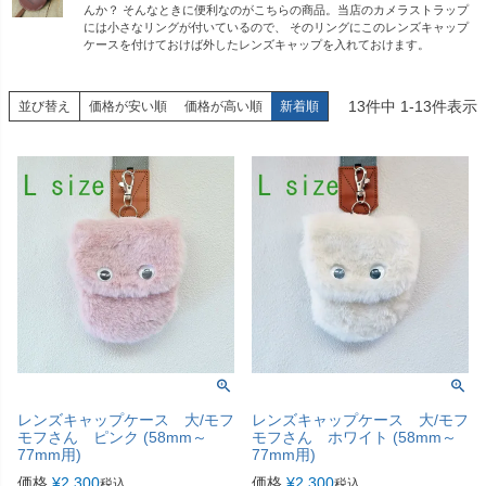
んか？ そんなときに便利なのがこちらの商品。当店のカメラストラップ
には小さなリングが付いているので、 そのリングにこのレンズキャップ
ケースを付けておけば外したレンズキャップを入れておけます。
13
件中
1
-
13
件表示
並び替え
価格が安い順
価格が高い順
新着順
レンズキャップケース 大/モフ
レンズキャップケース 大/モフ
モフさん ピンク (58mm～
モフさん ホワイト (58mm～
77mm用)
77mm用)
価格
¥
2,300
価格
¥
2,300
税込
税込