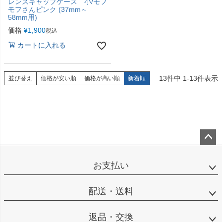
レンズキャップケース 小/モフ
モフさんピンク (37mm～
58mm用)
価格
¥
1,900
税込
カートに入れる
13
件中
1
-
13
件表示
並び替え
価格が安い順
価格が高い順
新着順
ペー
ジト
お支払い
ップ
へ
配送・送料
返品・交換