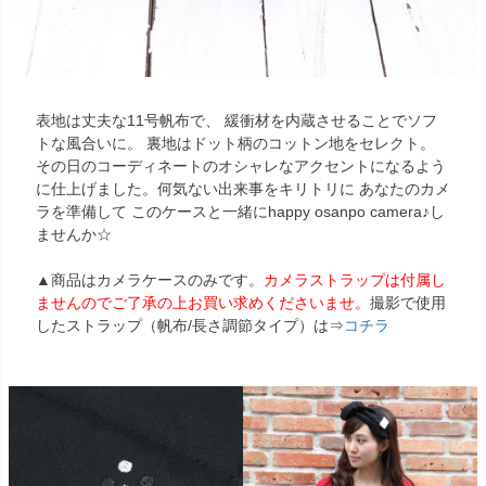
表地は丈夫な11号帆布で、 緩衝材を内蔵させることでソフ
トな風合いに。 裏地はドット柄のコットン地をセレクト。
その日のコーディネートのオシャレなアクセントになるよう
に仕上げました。何気ない出来事をキリトリに あなたのカメ
ラを準備して このケースと一緒にhappy osanpo camera♪し
ませんか☆
▲商品はカメラケースのみです。
カメラストラップは付属し
ませんのでご了承の上お買い求めくださいませ。
撮影で使用
したストラップ（帆布/長さ調節タイプ）は⇒
コチラ