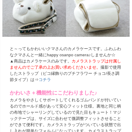
と～ってもかわいいクマさんのカメラケースです。ふわふわ
なクマさんと一緒にhappy osanpo camera♪しませんか☆
▲商品はカメラケースのみです。
カメラストラップは付属し
ませんのでご了承の上お買い求めくださいませ。
撮影で使用
したストラップ（ピコ縁飾りのプチフラワー チョコ/長さ調
節タイプ）は⇒
コチラ
かわいさ＋機能性にこだわりました♪
カメラをやさしくサポートしてくれるゴムバンドが付いてい
るのでホールド感があって安心フィット仕様。裏地と同じ柄
の布地でシャーリングしているので見た目もキュート！マジ
ックテープは、サイズに合わせて微調整フィットさせること
ができて便利です。カメラストラップがついている状態で出
し入れが簡単なフォルムになっています。カメラストラップ