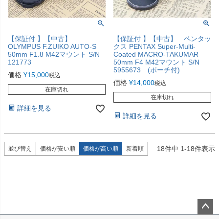
【保証付 】【中古】
【保証付 】【中古】 ペンタッ
OLYMPUS F.ZUIKO AUTO-S
クス PENTAX Super-Multi-
50mm F1.8 M42マウント S/N
Coated MACRO-TAKUMAR
121773
50mm F4 M42マウント S/N
5955673 (ポーチ付)
価格
¥
15,000
税込
価格
¥
14,000
税込
在庫切れ
在庫切れ
詳細を見る
詳細を見る
18
件中
1
-
18
件表示
並び替え
価格が安い順
価格が高い順
新着順