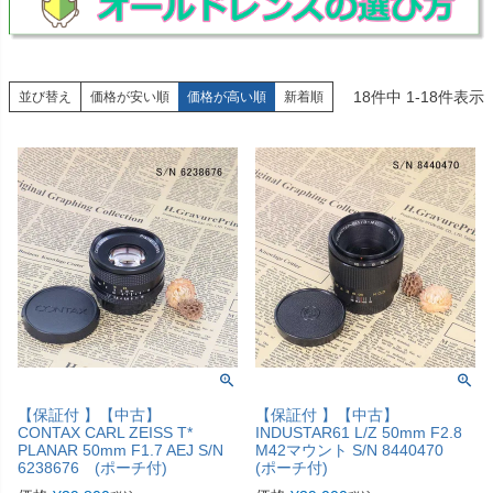
18
件中
1
-
18
件表示
並び替え
価格が安い順
価格が高い順
新着順
【保証付 】【中古】
【保証付 】【中古】
CONTAX CARL ZEISS T*
INDUSTAR61 L/Z 50mm F2.8
PLANAR 50mm F1.7 AEJ S/N
M42マウント S/N 8440470
6238676 (ポーチ付)
(ポーチ付)