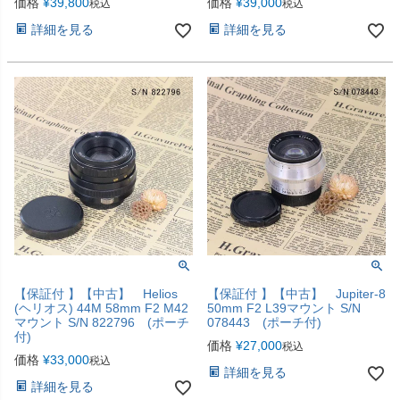
価格
¥
39,800
価格
¥
39,000
税込
税込
詳細を見る
詳細を見る
【保証付 】【中古】 Helios
【保証付 】【中古】 Jupiter-8
(ヘリオス) 44M 58mm F2 M42
50mm F2 L39マウント S/N
マウント S/N 822796 (ポーチ
078443 (ポーチ付)
付)
価格
¥
27,000
税込
価格
¥
33,000
税込
詳細を見る
詳細を見る