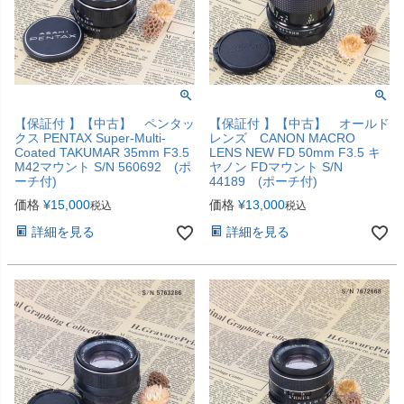
【保証付 】【中古】 ペンタッ
【保証付 】【中古】 オールド
クス PENTAX Super-Multi-
レンズ CANON MACRO
Coated TAKUMAR 35mm F3.5
LENS NEW FD 50mm F3.5 キ
M42マウント S/N 560692 (ポ
ヤノン FDマウント S/N
ーチ付)
44189 (ポーチ付)
価格
¥
15,000
価格
¥
13,000
税込
税込
詳細を見る
詳細を見る