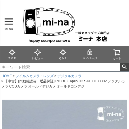
MENU
ＴＯＰ
レビュー
Ｑ＆Ａ
マイページ
カート
HOME
フイルムカメラ・レンズ
デジタルカメラ
【中古】[作動確認済 返品保証] RICOH Caplio R2 S/N 00133302 デジタルカ
メラ CCDカメラ オールドデジカメ オールドコンデジ