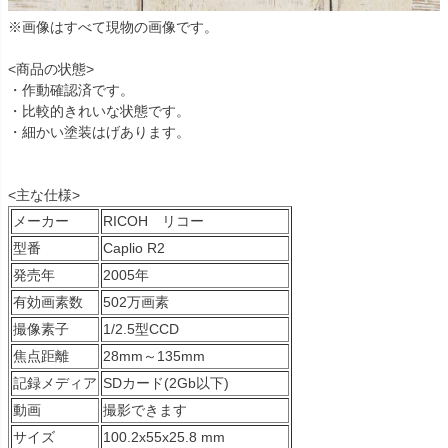
※画像はすべて現物の画像です。
<商品の状態>
・作動確認済です。
・比較的きれいな状態です。
・細かい塗装はげあります。
<主な仕様>
メーカー
RICOH リコー
型番
Caplio R2
発売年
2005年
有効画素数
502万画素
撮像素子
1/2.5型CCD
焦点距離
28mm～135mm
記録メディア
SDカード(2Gb以下)
動画
撮影できます
サイズ
100.2x55x25.8 mm