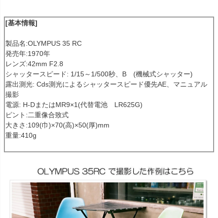
[基本情報]
製品名:OLYMPUS 35 RC
発売年:1970年
レンズ:42mm F2.8
シャッタースピード: 1/15～1/500秒、B (機械式シャッター)
露出測光: Cds測光によるシャッタースピード優先AE、マニュアル
撮影
電源: H-DまたはMR9×1(代替電池 LR625G)
ピント:二重像合致式
大きさ:109(巾)×70(高)×50(厚)mm
重量:410g