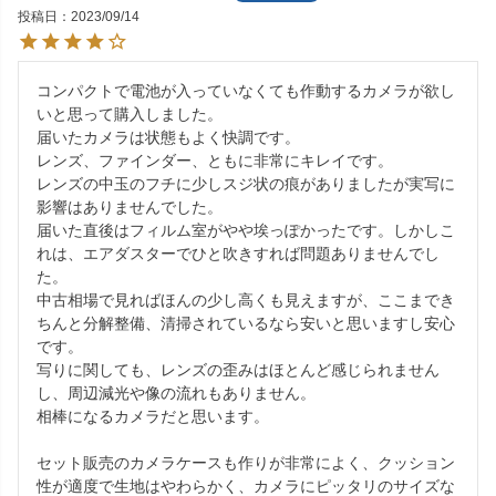
投稿日
2023/09/14
コンパクトで電池が入っていなくても作動するカメラが欲し
いと思って購入しました。

届いたカメラは状態もよく快調です。

レンズ、ファインダー、ともに非常にキレイです。

レンズの中玉のフチに少しスジ状の痕がありましたが実写に
影響はありませんでした。

届いた直後はフィルム室がやや埃っぽかったです。しかしこ
れは、エアダスターでひと吹きすれば問題ありませんでし
た。

中古相場で見ればほんの少し高くも見えますが、ここまでき
ちんと分解整備、清掃されているなら安いと思いますし安心
です。

写りに関しても、レンズの歪みはほとんど感じられません
し、周辺減光や像の流れもありません。

相棒になるカメラだと思います。

セット販売のカメラケースも作りが非常によく、クッション
性が適度で生地はやわらかく、カメラにピッタリのサイズな