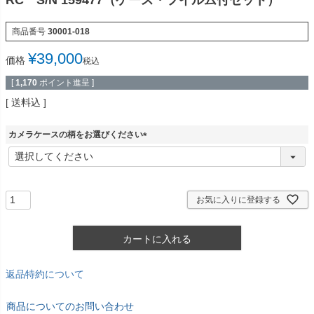
RC S/N 159477（ケース・フイルム付セット）
商品番号
30001-018
¥
39,000
価格
税込
[
1,170
ポイント進呈 ]
送料込
カメラケースの柄をお選びください
(
必
須
)
お気に入りに登録する
カートに入れる
返品特約について
商品についてのお問い合わせ