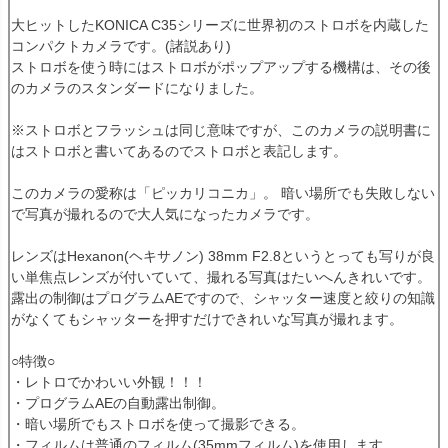
大ヒットしたKONICA C35シリーズに世界初のストロボを内蔵した
コンパクトカメラです。(諸説あり)
ストロボを使う時にはストロボがポップアップする機構は、その後
のカメラのスタンダードになりました。
※ストロボとフラッシュは同じ意味ですが、このカメラの説明書に
はストロボと書いてあるのでストロボと表記します。
このカメラの愛称は「ピッカリコニカ」。 暗い場所でも失敗しない
で写真が撮れるので大人気になったカメラです。
レンズはHexanon(ヘキサノン) 38mm F2.8というとっても写りが良
い単焦点レンズが付いていて、撮れる写真はたいへんきれいです。
露出の制御はプログラムAEですので、シャッター速度と絞りの知識
がなくてもシャッターを押すだけできれいな写真が撮れます。
○特徴○
・レトロでかわいい外観！！！
・プログラムAEの自動露出制御。
・暗い場所でもストロボを使って撮影できる。
・フィルムは普通のフィルム(35mmフィルム)を使用します。