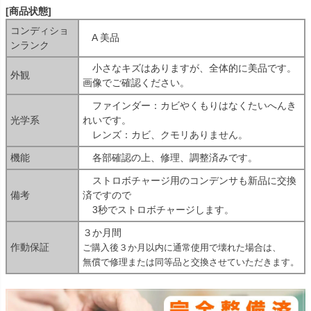
[商品状態]
コンディショ
A 美品
ンランク
小さなキズはありますが、全体的に美品です。
外観
画像でご確認ください。
ファインダー：カビやくもりはなくたいへんき
光学系
れいです。
レンズ：カビ、クモリありません。
機能
各部確認の上、修理、調整済みです。
ストロボチャージ用のコンデンサも新品に交換
備考
済ですので
3秒でストロボチャージします。
３か月間
作動保証
ご購入後３か月以内に通常使用で壊れた場合は、
無償で修理または同等品と交換させていただきます。