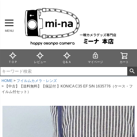
MENU
ＴＯＰ
レビュー
Ｑ＆Ａ
マイページ
カート
HOME
フイルムカメラ・レンズ
【中古】【送料無料】【保証付 】KONICA C35 EF S/N 1635776（ケース・フ
イルム付セット）