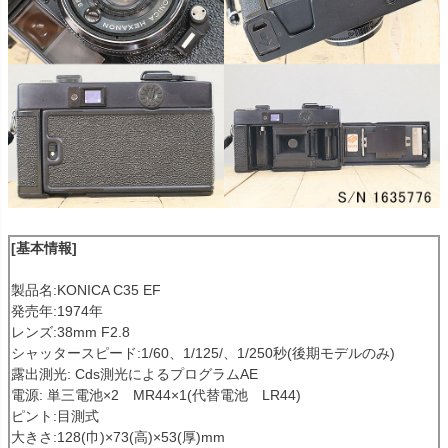
[基本情報]
製品名:KONICA C35 EF
発売年:1974年
レンズ:38mm F2.8
シャッタースピード:1/60、1/125/、1/250秒(後期モデルのみ)
露出測光: Cds測光によるプログラムAE
電源: 単三電池×2 MR44×1(代替電池 LR44)
ピント:目測式
大きさ:128(巾)×73(高)×53(厚)mm