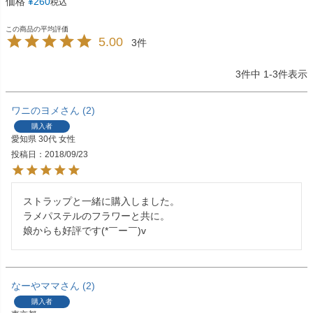
価格
¥
260
税込
5.00
3
3
件中
1
-
3
件表示
ワニのヨメ
2
購入者
愛知県
30代
女性
投稿日
2018/09/23
ストラップと一緒に購入しました。

ラメパステルのフラワーと共に。

娘からも好評です(*￣ー￣)v
なーやママ
2
購入者