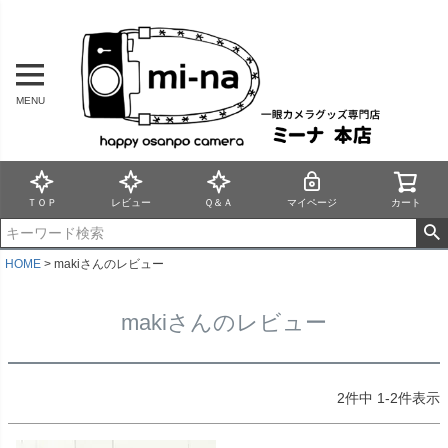
MENU
ＴＯＰ
レビュー
Ｑ＆Ａ
マイページ
カート
HOME
makiさんのレビュー
makiさんのレビュー
2
件中
1
-
2
件表示