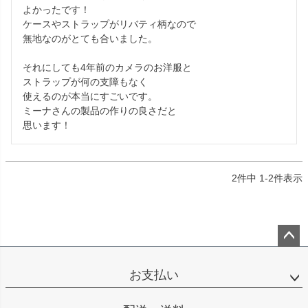
よかったです！

ケースやストラップがリバティ柄なので

無地なのがとても合いました。

それにしても4年前のカメラのお洋服と

ストラップが何の支障もなく

使えるのが本当にすごいです。

ミーナさんの製品の作りの良さだと

思います！
2
件中
1
-
2
件表示
ペー
ジト
お支払い
ップ
へ