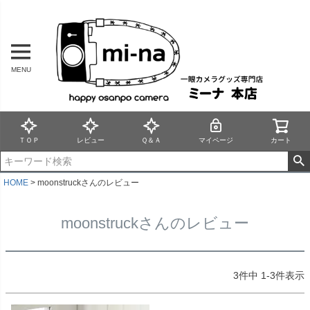
MENU
ＴＯＰ
レビュー
Ｑ＆Ａ
マイページ
カート
HOME
moonstruckさんのレビュー
moonstruckさんのレビュー
3
件中
1
-
3
件表示