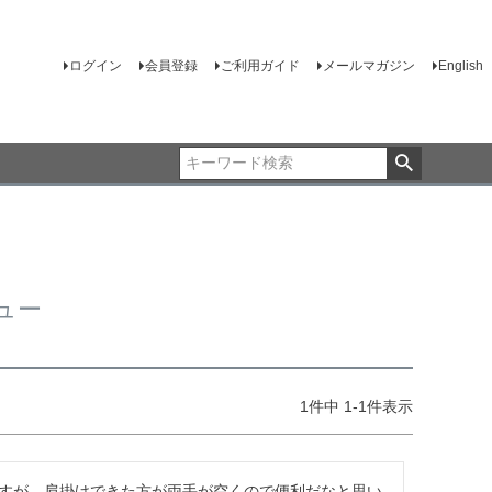
ログイン
会員登録
ご利用ガイド
メールマガジン
English
ュー
1
件中
1
-
1
件表示
すが、肩掛けできた方が両手が空くので便利だなと思い