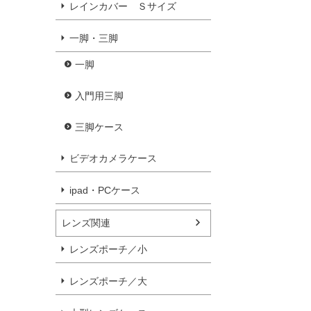
レインカバー Ｓサイズ
一脚・三脚
一脚
入門用三脚
三脚ケース
ビデオカメラケース
ipad・PCケース
レンズ関連
レンズポーチ／小
レンズポーチ／大