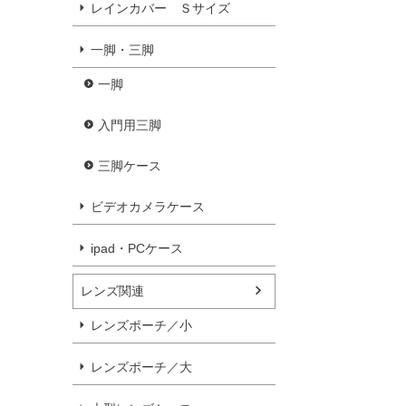
レインカバー Ｓサイズ
一脚・三脚
一脚
入門用三脚
三脚ケース
ビデオカメラケース
ipad・PCケース
レンズ関連
レンズポーチ／小
レンズポーチ／大