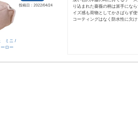
投稿日
2022/04/24
り込まれた薔薇の柄は派手になら
イズ感も荷物としてかさばらず使
コーティングはなく防水性に欠け
 ミニ /
ィーロー