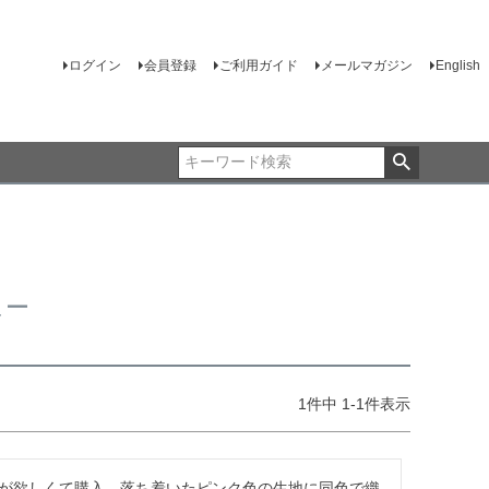
ログイン
会員登録
ご利用ガイド
メールマガジン
English
ュー
1
件中
1
-
1
件表示
が欲しくて購入。落ち着いたピンク色の生地に同色で織