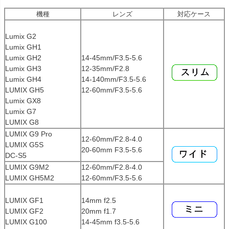
機種
レンズ
対応ケース
Lumix G2
Lumix GH1
Lumix GH2
14-45mm/F3.5-5.6
Lumix GH3
12-35mm/F2.8
Lumix GH4
14-140mm/F3.5-5.6
LUMIX GH5
12-60mm/F3.5-5.6
Lumix GX8
Lumix G7
LUMIX G8
LUMIX G9 Pro
12-60mm/F2.8-4.0
LUMIX G5S
20-60mm F3.5-5.6
DC-S5
LUMIX G9M2
12-60mm/F2.8-4.0
LUMIX GH5M2
12-60mm/F3.5-5.6
LUMIX GF1
14mm f2.5
LUMIX GF2
20mm f1.7
LUMIX G100
14-45mm f3.5-5.6