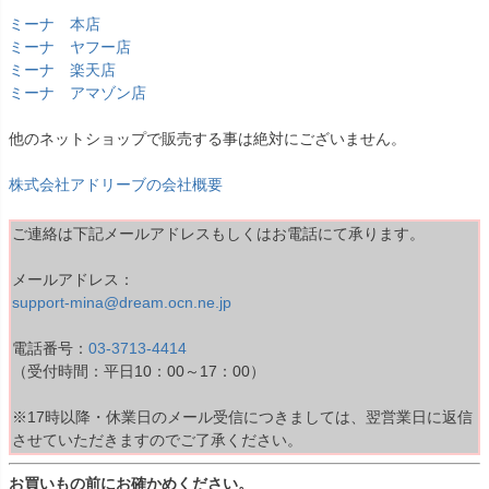
ミーナ 本店
ミーナ ヤフー店
ミーナ 楽天店
ミーナ アマゾン店
他のネットショップで販売する事は絶対にございません。
株式会社アドリーブの会社概要
ご連絡は下記メールアドレスもしくはお電話にて承ります。
メールアドレス：
support-mina@dream.ocn.ne.jp
電話番号：
03-3713-4414
（受付時間：平日10：00～17：00）
※17時以降・休業日のメール受信につきましては、翌営業日に返信
させていただきますのでご了承ください。
お買いもの前にお確かめください。