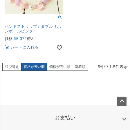
ハンドストラップ / ダブルリボ
ンボールピンク
価格
¥
5,072
税込
カートに入れる
5
件中
1
-
5
件表示
並び替え
価格が安い順
価格が高い順
新着順
ペー
ジト
お支払い
ップ
へ