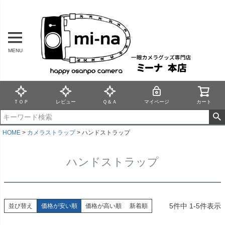
MENU
ＴＯＰ
レビュー
Ｑ＆Ａ
マイページ
カート
HOME
カメラストラップ
ハンドストラップ
ハンドストラップ
5
件中
1
-
5
件表示
並び替え
価格が安い順
価格が高い順
新着順