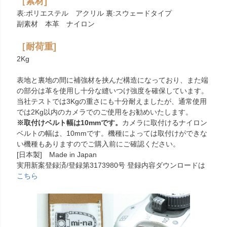
［素材]
表:ポリエステル アクリル 裏:スウェードタイプ
副素材 本革 ナイロン
［耐荷重]
2Kg
表地と裏地の間に補強材を挟んだ構造になっており、また端
の部分は革を使用し十分な縫いつけ強度を確保しています。
当社テストでは3Kgの重さにも十分耐えましたが、通常使用
では2Kg以内のカメラでのご使用をお勧めいたします。
※取付けベルト幅は10mmです。
カメラに取付けるナイロン
ベルトの幅は、10mmです。機種によっては取付けができな
い機種もありますのでご購入前にご確認ください。
[日本製] Made in Japan
実用新案登録済/登録第3173980号 登録内容ダウンロードは
こちら