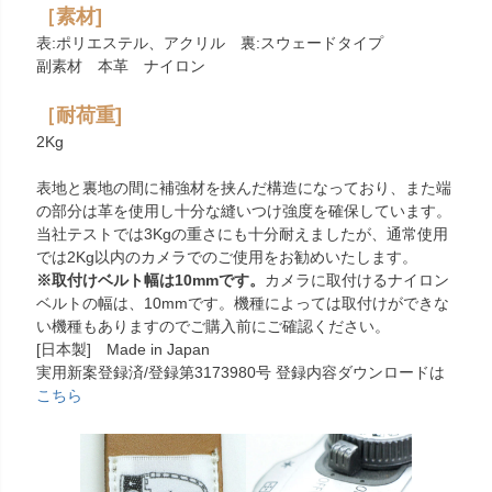
［素材]
表:ポリエステル、アクリル 裏:スウェードタイプ
副素材 本革 ナイロン
［耐荷重]
2Kg
表地と裏地の間に補強材を挟んだ構造になっており、また端
の部分は革を使用し十分な縫いつけ強度を確保しています。
当社テストでは3Kgの重さにも十分耐えましたが、通常使用
では2Kg以内のカメラでのご使用をお勧めいたします。
※取付けベルト幅は10mmです。
カメラに取付けるナイロン
ベルトの幅は、10mmです。機種によっては取付けができな
い機種もありますのでご購入前にご確認ください。
[日本製] Made in Japan
実用新案登録済/登録第3173980号 登録内容ダウンロードは
こちら