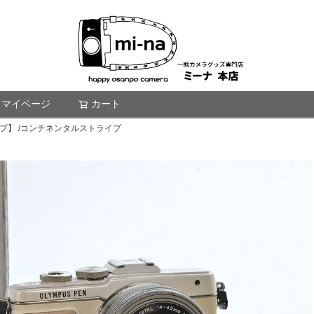
マイページ
カート
検索
プ】 /コンチネンタルストライプ