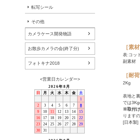
転写シール
その他
カメラケース開発物語
［素材
お散歩カメラの会(終了分)
表:コッ
副素材
フォトキナ2018
［耐荷
<営業日カレンダー>
2Kg
表地と
では3K
※取付け
ります
[日本製] 