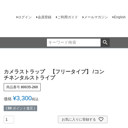
ログイン
会員登録
ご利用ガイド
メールマガジン
English
カメラストラップ 【フリータイプ】 /コン
チネンタルストライプ
商品番号
80035-260
¥
3,300
価格
税込
[
99
ポイント進呈 ]
お気に入りに登録する