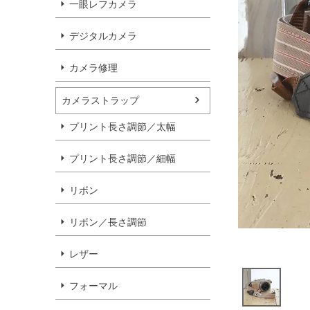
一眼レフカメラ
デジタルカメラ
カメラ修理
カメラストラップ
プリント長さ調節／太幅
プリント長さ調節／細幅
リボン
リボン／長さ調節
レザー
フォーマル