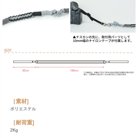
［素材]
ポリエステル
［耐荷重]
2Kg