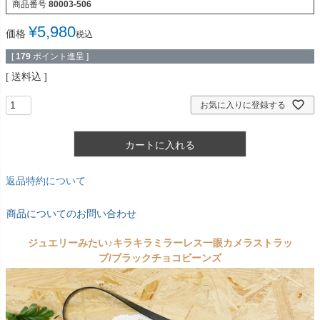
商品番号
80003-506
¥
5,980
価格
税込
[
179
ポイント進呈 ]
送料込
お気に入りに登録する
カートに入れる
返品特約について
商品についてのお問い合わせ
ジュエリーみたい♪キラキラミラーレス一眼カメラストラッ
プ/ブラックチョコビーンズ