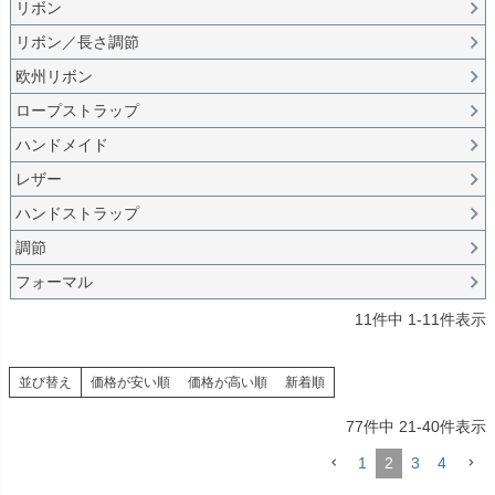
リボン
リボン／長さ調節
欧州リボン
ロープストラップ
ハンドメイド
レザー
ハンドストラップ
調節
フォーマル
11
件中
1
-
11
件表示
並び替え
価格が安い順
価格が高い順
新着順
77
件中
21
-
40
件表示
1
2
3
4