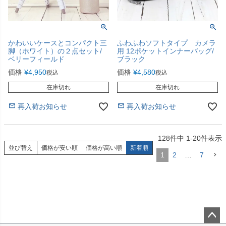
かわいいケースとコンパクト三
ふわふわソフトタイプ カメラ
脚（ホワイト）の２点セット/
用 12ポケットインナーバッグ/
ベリーフィールド
ブラック
価格
¥
4,950
価格
¥
4,580
税込
税込
在庫切れ
在庫切れ
再入荷お知らせ
再入荷お知らせ
128
件中
1
-
20
件表示
並び替え
価格が安い順
価格が高い順
新着順
1
2
…
7