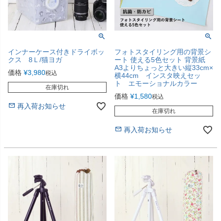
インナーケース付きドライボッ
フォトスタイリング用の背景シ
クス 8Ｌ/猫ヨガ
ート 使える5色セット 背景紙
A3よりちょっと大きい縦33cm×
価格
¥
3,980
税込
横44cm インスタ映えセッ
ト エモーショナルカラー
在庫切れ
価格
¥
1,580
税込
再入荷お知らせ
在庫切れ
再入荷お知らせ