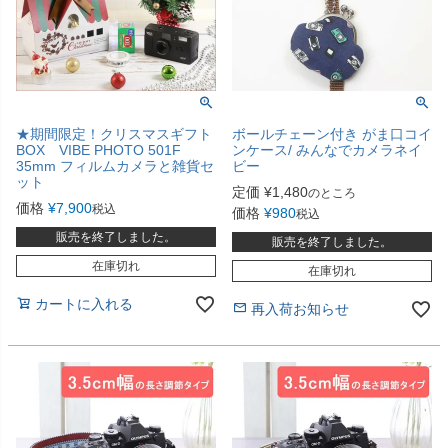
★期間限定！クリスマスギフト
ボールチェーン付き がま口コイ
BOX VIBE PHOTO 501F
ンケース/ みんなでカメラネイ
35mm フィルムカメラと雑貨セ
ビー
ット
定価
¥
1,480
のところ
価格
¥
7,900
税込
価格
¥
980
税込
販売を終了しました。
販売を終了しました。
在庫切れ
在庫切れ
カートに入れる
再入荷お知らせ