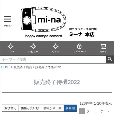
MENU
ＴＯＰ
レビュー
Ｑ＆Ａ
マイページ
カート
HOME
販売終了商品
販売終了待機2022
販売終了待機2022
128
件中
1
-
20
件表示
並び替え
価格が安い順
価格が高い順
新着順
1
2
…
7