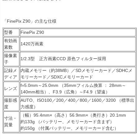
「FinePix Z90」の主な仕様
型番
FinePix Z90
有効画
1420万画素
素数
撮像素
1/2.3型 正方画素CCD 原色フィルター採用
子
記録メ
内蔵メモリー（約38MB）／SDメモリーカード／SDHCメ
ディア
モリーカード／SDXCメモリーカード
f=5.0mm～25.0mm （35mmフィルム換算 ： 28mm～
レンズ
140mm相当）、F3.9（広角）～F4.9（望遠）
撮影感
AUTO、ISO100／200／400／800／1600／3200 （標準出
度
力感度）
（幅）95.4mm×（高さ）56.9mm×（奥行き）20.1mm
寸法・
約133g （バッテリー、メモリーカード含まず）
質量
約150g （付属バッテリー、メモリーカード含む）