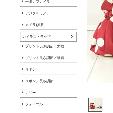
一眼レフカメラ
デジタルカメラ
カメラ修理
カメラストラップ
プリント長さ調節／太幅
プリント長さ調節／細幅
リボン
リボン／長さ調節
レザー
フォーマル