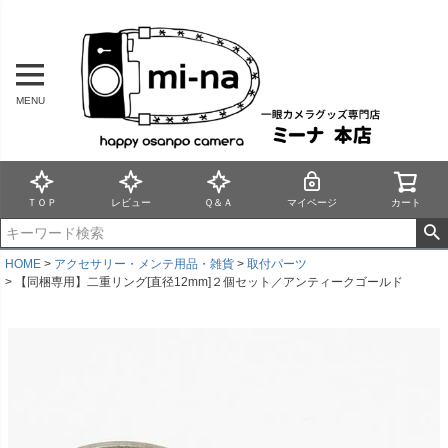
MENU
ＴＯＰ
レビュー
Ｑ＆Ａ
マイページ
カート
HOME
アクセサリー・メンテ用品・雑貨
取付パーツ
【同梱専用】二重リング[直径12mm]２個セット／アンティークゴールド