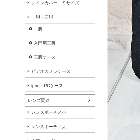
レインカバー Ｓサイズ
一脚・三脚
一脚
入門用三脚
三脚ケース
ビデオカメラケース
ipad・PCケース
レンズ関連
レンズポーチ／小
レンズポーチ／大