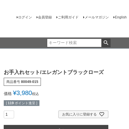
ログイン
会員登録
ご利用ガイド
メールマガジン
English
お手入れセット/エレガントブラックローズ
商品番号
80049-015
¥
3,980
価格
税込
[
119
ポイント進呈 ]
お気に入りに登録する