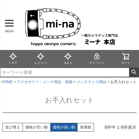
MENU
ＴＯＰ
レビュー
Ｑ＆Ａ
マイページ
カート
HOME
アクセサリー・メンテ用品・雑貨
メンテナンス用品
お手入れセット
お手入れセット
8
件中
1
-
8
件表示
並び替え
価格が安い順
価格が高い順
新着順