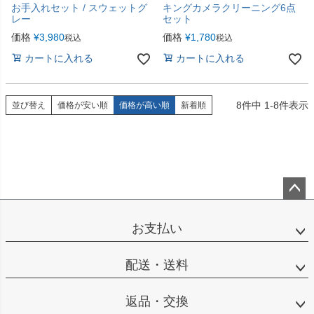
お手入れセット / スウェットグ
キングカメラクリーニング6点
レー
セット
価格
¥
3,980
価格
¥
1,780
税込
税込
カートに入れる
カートに入れる
8
件中
1
-
8
件表示
並び替え
価格が安い順
価格が高い順
新着順
ペー
ジト
お支払い
ップ
へ
配送・送料
返品・交換