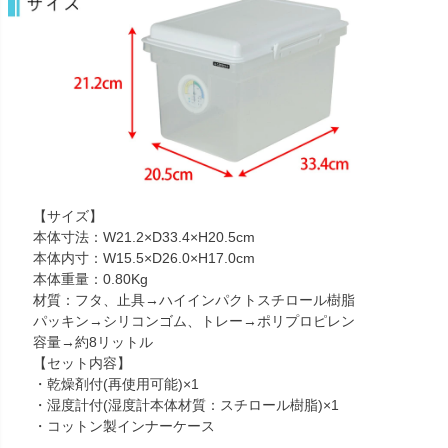
【サイズ】
本体寸法：W21.2×D33.4×H20.5cm
本体内寸：W15.5×D26.0×H17.0cm
本体重量：0.80Kg
材質：フタ、止具→ハイインパクトスチロール樹脂
パッキン→シリコンゴム、トレー→ポリプロピレン
容量→約8リットル
【セット内容】
・乾燥剤付(再使用可能)×1
・湿度計付(湿度計本体材質：スチロール樹脂)×1
・コットン製インナーケース