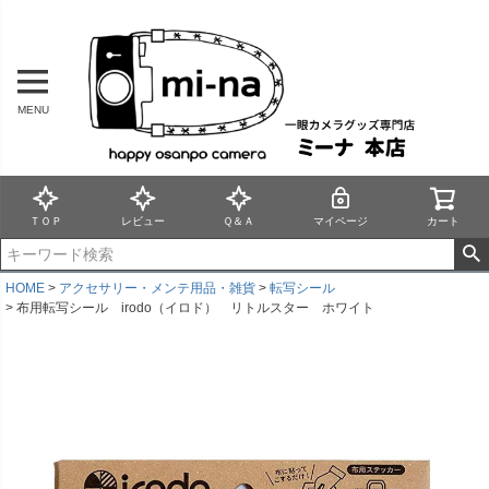
MENU
ＴＯＰ
レビュー
Ｑ＆Ａ
マイページ
カート
HOME
アクセサリー・メンテ用品・雑貨
転写シール
布用転写シール irodo（イロド） リトルスター ホワイト