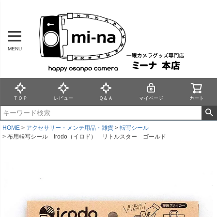
MENU
ＴＯＰ
レビュー
Ｑ＆Ａ
マイページ
カート
HOME
アクセサリー・メンテ用品・雑貨
転写シール
布用転写シール irodo（イロド） リトルスター ゴールド