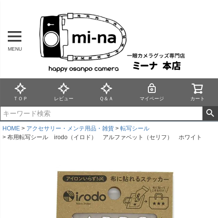
MENU
ＴＯＰ
レビュー
Ｑ＆Ａ
マイページ
カート
HOME
アクセサリー・メンテ用品・雑貨
転写シール
布用転写シール irodo（イロド） アルファベット（セリフ） ホワイト