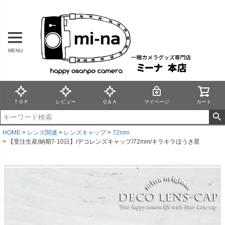
MENU
ＴＯＰ
レビュー
Ｑ＆Ａ
マイページ
カート
HOME
レンズ関連
レンズキャップ
72mm
【受注生産/納期7-10日】/デコレンズキャップ/72mm/キラキラほうき星