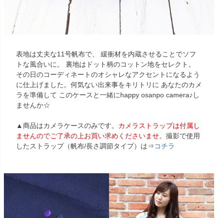
表地は丈夫な11号帆布で、 緩衝材を内蔵させることでソフ
トな風合いに。 裏地はドット柄のコットン地をセレクト。
その日のコーディネートのオシャレなアクセントになるよう
に仕上げました。何気ない出来事をキリトリに あなたのカメ
ラを準備して このケースと一緒にhappy osanpo camera♪し
ませんか☆
▲商品はカメラケースのみです。
カメラストラップは付属し
ませんのでご了承の上お買い求めくださいませ。
撮影で使用
したストラップ（帆布/長さ調節タイプ）は⇒
コチラ