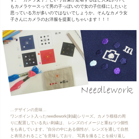
もカメラケースって男の子っぽいので女の子仕様にしたいと
思っている方が多いのではないでしょうか。そんなカメラ女
子さんにカメラのお洋服を提案しちゃいます！！！
…デザインの意味…
ワンポイント入ったneedlework(刺繍)シリーズ。カメラ模様の周
りに配置している丸い刺繍は、 レンズのイメージと重ねつつ個性
をも表しています。“自分の中にある個性が、レンズを通して自然
と表現されること”を意味しており、 写真を撮ることを繰り返し