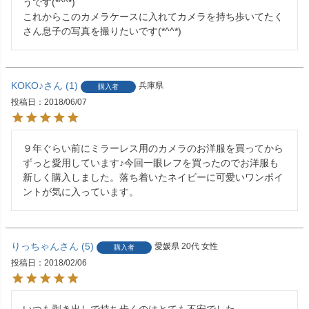
うです(*^^*)

これからこのカメラケースに入れてカメラを持ち歩いてたく
さん息子の写真を撮りたいです(*^^*)
KOKO♪
1
兵庫県
購入者
投稿日
2018/06/07
９年ぐらい前にミラーレス用のカメラのお洋服を買ってから
ずっと愛用しています♪今回一眼レフを買ったのでお洋服も
新しく購入しました。落ち着いたネイビーに可愛いワンポイ
ントが気に入っています。
りっちゃん
5
愛媛県
20代
女性
購入者
投稿日
2018/02/06
いつも剥き出しで持ち歩くのはとても不安でした。
